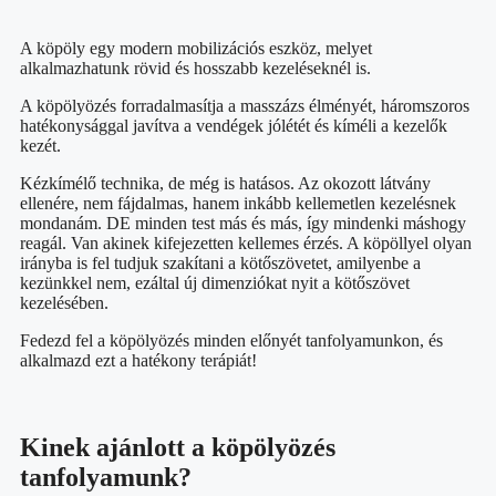
A köpöly egy modern mobilizációs eszköz, melyet
alkalmazhatunk rövid és hosszabb kezeléseknél is.
A köpölyözés forradalmasítja a masszázs élményét, háromszoros
hatékonysággal javítva a vendégek jólétét és kíméli a kezelők
kezét.
Kézkímélő technika, de még is hatásos. Az okozott látvány
ellenére, nem fájdalmas, hanem inkább kellemetlen kezelésnek
mondanám. DE minden test más és más, így mindenki máshogy
reagál. Van akinek kifejezetten kellemes érzés. A köpöllyel olyan
irányba is fel tudjuk szakítani a kötőszövetet, amilyenbe a
kezünkkel nem, ezáltal
új dimenziókat nyit a kötőszövet
kezelésében.
Fedezd fel a köpölyözés minden előnyét tanfolyamunkon, és
alkalmazd ezt a hatékony terápiát!
Kinek ajánlott a köpölyözés
tanfolyamunk?