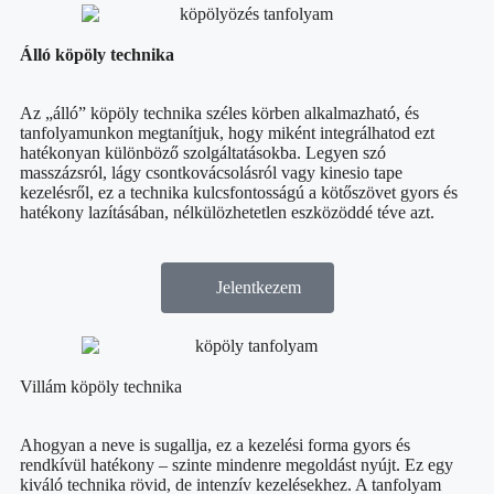
Álló köpöly technika
Az „álló” köpöly technika széles körben alkalmazható, és
tanfolyamunkon megtanítjuk, hogy miként integrálhatod ezt
hatékonyan különböző szolgáltatásokba. Legyen szó
masszázsról, lágy csontkovácsolásról vagy kinesio tape
kezelésről, ez a technika kulcsfontosságú a kötőszövet gyors és
hatékony lazításában, nélkülözhetetlen eszközöddé téve azt.
Jelentkezem
Villám köpöly technika
Ahogyan a neve is sugallja, ez a kezelési forma gyors és
rendkívül hatékony – szinte mindenre megoldást nyújt. Ez egy
kiváló technika rövid, de intenzív kezelésekhez. A tanfolyam