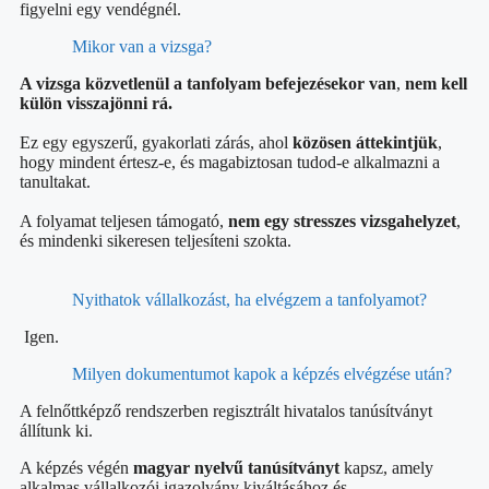
figyelni egy vendégnél.
Mikor van a vizsga?
A vizsga közvetlenül a tanfolyam befejezésekor van
,
nem kell
külön visszajönni rá.
Ez egy egyszerű, gyakorlati zárás, ahol
közösen áttekintjük
,
hogy mindent értesz-e, és magabiztosan tudod-e alkalmazni a
tanultakat.
A folyamat teljesen támogató,
nem egy stresszes vizsgahelyzet
,
és mindenki sikeresen teljesíteni szokta.
Nyithatok vállalkozást, ha elvégzem a tanfolyamot?
Igen.
Milyen dokumentumot kapok a képzés elvégzése után?
A felnőttképző rendszerben regisztrált hivatalos tanúsítványt
állítunk ki.
A képzés végén
magyar nyelvű tanúsítványt
kapsz, amely
alkalmas vállalkozói igazolvány kiváltásához és