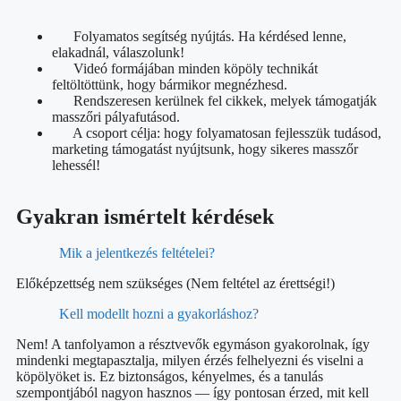
Folyamatos segítség nyújtás. Ha kérdésed lenne,
elakadnál, válaszolunk!
Videó formájában minden köpöly technikát
feltöltöttünk, hogy bármikor megnézhesd.
Rendszeresen kerülnek fel cikkek, melyek támogatják
masszőri pályafutásod.
A csoport célja: hogy folyamatosan fejlesszük tudásod,
marketing támogatást nyújtsunk, hogy sikeres masszőr
lehessél!
Gyakran ismértelt kérdések
Mik a jelentkezés feltételei?
Előképzettség nem szükséges (Nem feltétel az érettségi!)
Kell modellt hozni a gyakorláshoz?
Nem! A tanfolyamon a résztvevők egymáson gyakorolnak, így
mindenki megtapasztalja, milyen érzés felhelyezni és viselni a
köpölyöket is. Ez biztonságos, kényelmes, és a tanulás
szempontjából nagyon hasznos — így pontosan érzed, mit kell