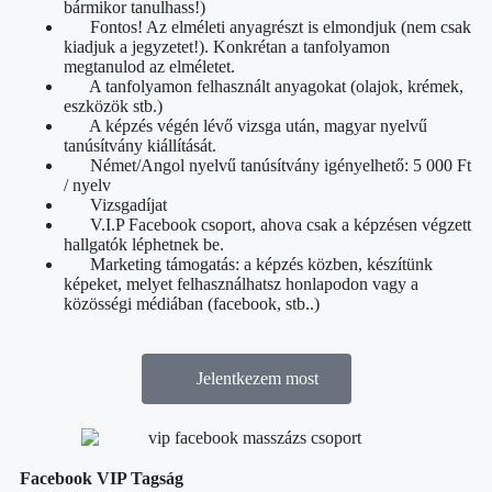
bármikor tanulhass!)
Fontos! Az elméleti anyagrészt is elmondjuk (nem csak
kiadjuk a jegyzetet!). Konkrétan a tanfolyamon
megtanulod az elméletet.
A tanfolyamon felhasznált anyagokat (olajok, krémek,
eszközök stb.)
A képzés végén lévő vizsga után, magyar nyelvű
tanúsítvány kiállítását.
Német/Angol nyelvű tanúsítvány igényelhető: 5 000 Ft
/ nyelv
Vizsgadíjat
V.I.P Facebook csoport, ahova csak a képzésen végzett
hallgatók léphetnek be.
Marketing támogatás: a képzés közben, készítünk
képeket, melyet felhasználhatsz honlapodon vagy a
közösségi médiában (facebook, stb..)
Jelentkezem most
Facebook VIP Tagság