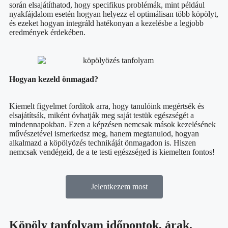
során elsajátíthatod, hogy specifikus problémák, mint például
nyakfájdalom esetén hogyan helyezz el optimálisan több köpölyt,
és ezeket hogyan integráld hatékonyan a kezelésbe a legjobb
eredmények érdekében.
Hogyan kezeld önmagad?
Kiemelt figyelmet fordítok arra, hogy tanulóink megértsék és
elsajátítsák, miként óvhatják meg saját testük egészségét a
mindennapokban. Ezen a képzésen nemcsak mások kezelésének
művészetével ismerkedsz meg, hanem megtanulod, hogyan
alkalmazd a köpölyözés technikáját önmagadon is. Hiszen
nemcsak vendégeid, de a te testi egészséged is kiemelten fontos!
Jelentkezem most
Köpöly tanfolyam időpontok, árak,