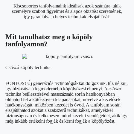
Kiscsoportos tanfolyamaink ideálisak azok számára, akik
személyre szabott figyelmet és alapos oktatást szeretnének,
így garantálva a helyes technikák elsajátítását.
Mit tanulhatsz meg a köpöly
tanfolyamon?
Csúszó köpöly technika
FONTOS! Új generációs technológiákkal dolgozunk, tűz nélkül,
így biztosítva a legmodernebb köpölyözési élményt. A csúszó
technika beillesztésével masszázsaid során hatékonyabban
oldhatod fel a kötőszöveti letapadásokat, növelve a kezelések
hatékonyságát, miközben kezedet is óvod. A tanfolyam során
elsajátíthatod azokat a szakszerű technikákat, amelyekkel
biztonságosan és kellemesen tudod kezelni vendégeidet, akik így
még inkább értékelni fogják és kérni fogják a köpölyözést.