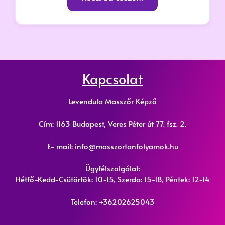
Kapcsolat
Levendula Masszőr Képző
Cím: 1163 Budapest, Veres Péter út 77. fsz. 2.
E- mail: info@masszortanfolyamok.hu
Ügyfélszolgálat:
Hétfő-Kedd-Csütörtök: 10-15, Szerda: 15-18, Péntek: 12-14
Telefon:
+36202625043